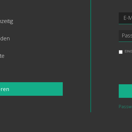
zeitig
nden
EIN
te
eren
Passw